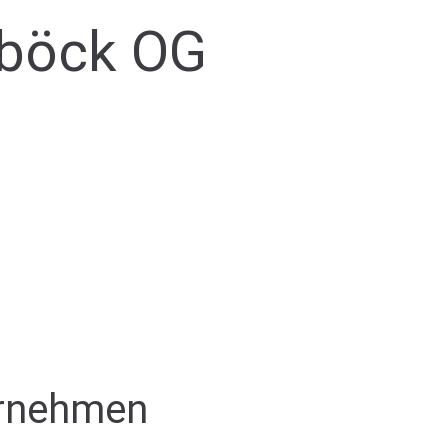
dböck OG
ernehmen