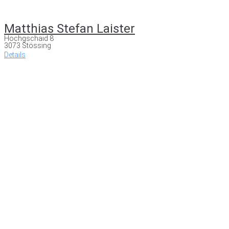
Matthias Stefan Laister
Hochgschaid 8
3073 Stössing
Details