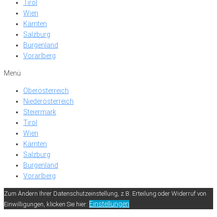
Tirol
Wien
Kärnten
Salzburg
Burgenland
Vorarlberg
Menü
Oberösterreich
Niederösterreich
Steiermark
Tirol
Wien
Kärnten
Salzburg
Burgenland
Vorarlberg
Zum Ändern Ihrer Datenschutzeinstellung, z.B. Erteilung oder Widerruf von
Einstellungen
Einwilligungen, klicken Sie hier: