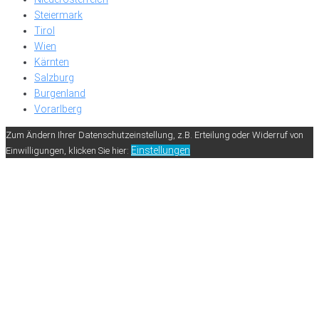
Steiermark
Tirol
Wien
Kärnten
Salzburg
Burgenland
Vorarlberg
Zum Ändern Ihrer Datenschutzeinstellung, z.B. Erteilung oder Widerruf von
Einstellungen
Einwilligungen, klicken Sie hier: