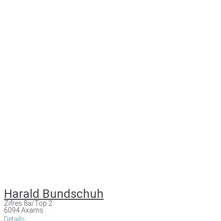
Harald Bundschuh
Zifres 8a/Top 2
6094 Axams
Details