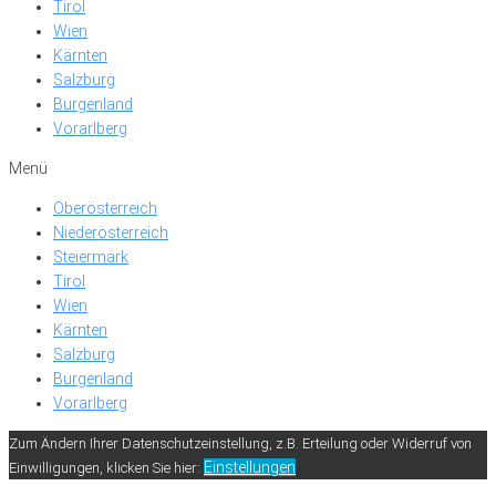
Tirol
Wien
Kärnten
Salzburg
Burgenland
Vorarlberg
Menü
Oberösterreich
Niederösterreich
Steiermark
Tirol
Wien
Kärnten
Salzburg
Burgenland
Vorarlberg
Zum Ändern Ihrer Datenschutzeinstellung, z.B. Erteilung oder Widerruf von
Einstellungen
Einwilligungen, klicken Sie hier: