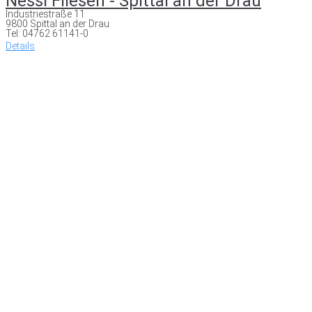
Nessl Fliesen - Spittal an der Drau
Industriestraße 11
9800 Spittal an der Drau
Tel: 04762 61141-0
Details