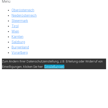
Menü
Oberösterreich
Niederösterreich
Steiermark
Tirol
Wien
Kärnten
Salzburg
Burgenland
Vorarlberg
Zum Ändern Ihrer Datenschutzeinstellung, z.B. Erteilung oder Widerruf von
Einstellungen
Einwilligungen, klicken Sie hier: