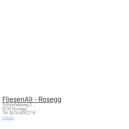
FliesenAli - Rosegg
Schönfeldweg 2
9232 Rosegg
Tel: 0676 6062714
Details