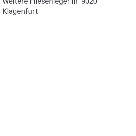
Weitere Fliesenleger in
9020
Klagenfurt