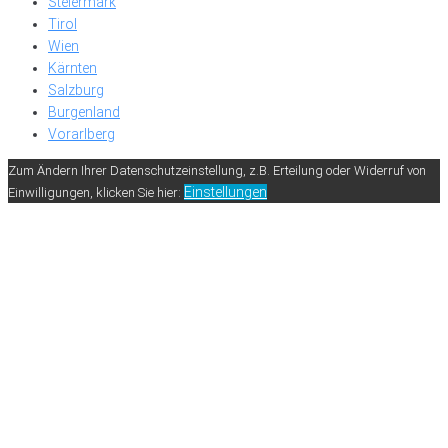
Steiermark
Tirol
Wien
Kärnten
Salzburg
Burgenland
Vorarlberg
Zum Ändern Ihrer Datenschutzeinstellung, z.B. Erteilung oder Widerruf von
Einstellungen
Einwilligungen, klicken Sie hier: