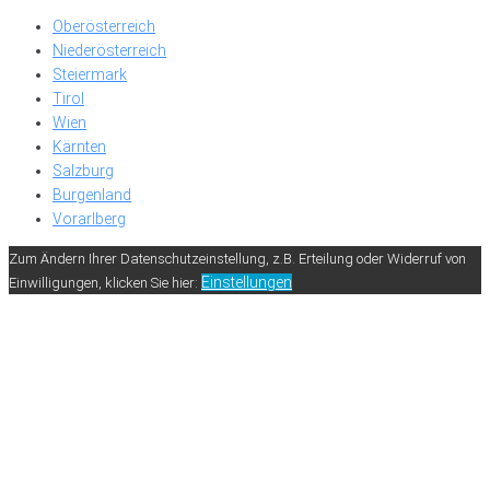
Oberösterreich
Niederösterreich
Steiermark
Tirol
Wien
Kärnten
Salzburg
Burgenland
Vorarlberg
Zum Ändern Ihrer Datenschutzeinstellung, z.B. Erteilung oder Widerruf von
Einstellungen
Einwilligungen, klicken Sie hier: