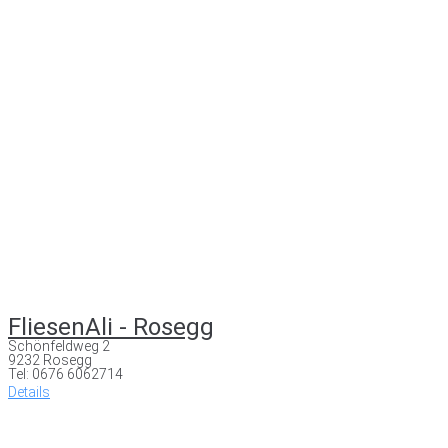
FliesenAli - Rosegg
Schönfeldweg 2
9232 Rosegg
Tel: 0676 6062714
Details