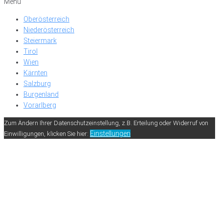
Menü
Oberösterreich
Niederösterreich
Steiermark
Tirol
Wien
Kärnten
Salzburg
Burgenland
Vorarlberg
Zum Ändern Ihrer Datenschutzeinstellung, z.B. Erteilung oder Widerruf von
Einstellungen
Einwilligungen, klicken Sie hier: