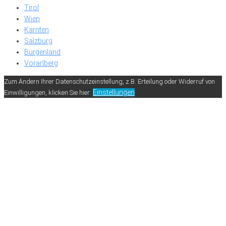
Tirol
Wien
Kärnten
Salzburg
Burgenland
Vorarlberg
Zum Ändern Ihrer Datenschutzeinstellung, z.B. Erteilung oder Widerruf von
Einstellungen
Einwilligungen, klicken Sie hier: