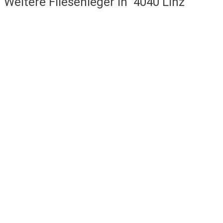
Weitere Fliesenleger in
4040 Linz