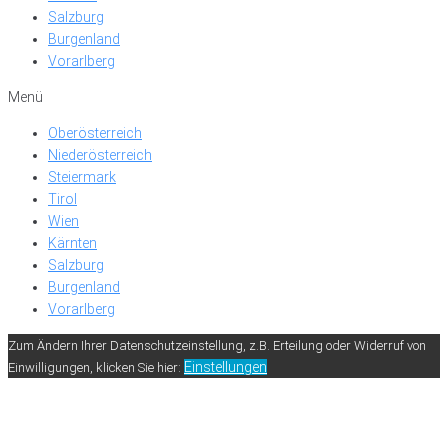
Salzburg
Burgenland
Vorarlberg
Menü
Oberösterreich
Niederösterreich
Steiermark
Tirol
Wien
Kärnten
Salzburg
Burgenland
Vorarlberg
Zum Ändern Ihrer Datenschutzeinstellung, z.B. Erteilung oder Widerruf von
Einstellungen
Einwilligungen, klicken Sie hier: