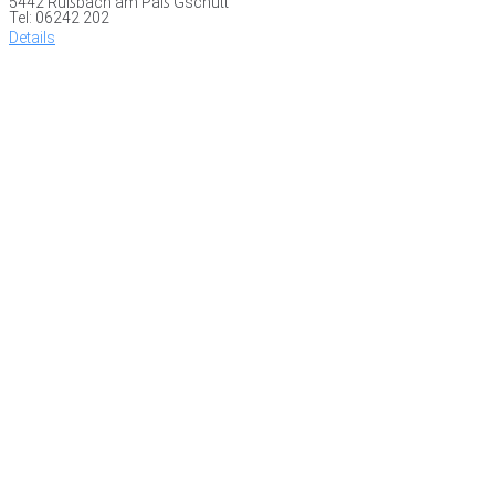
5442 Rußbach am Paß Gschütt
Tel: 06242 202
Details