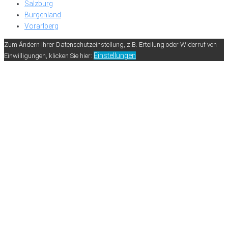
Salzburg
Burgenland
Vorarlberg
Zum Ändern Ihrer Datenschutzeinstellung, z.B. Erteilung oder Widerruf von
Einstellungen
Einwilligungen, klicken Sie hier: