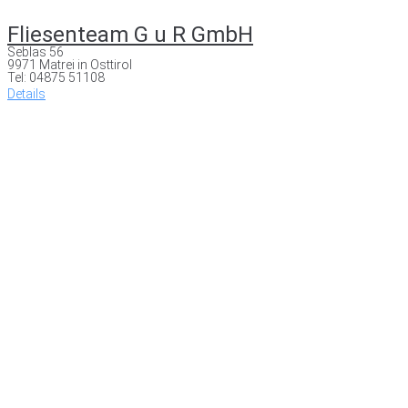
Fliesenteam G u R GmbH
Seblas 56
9971 Matrei in Osttirol
Tel: 04875 51108
Details