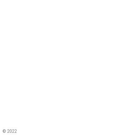
Impressum
|
Datenschutz
© 2022