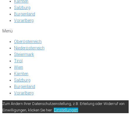
Kärnten
Salzburg
Burgenland
Vorarlberg
Menü
Oberösterreich
Niederösterreich
Steiermark
Tirol
Wien
Kärnten
Salzburg
Burgenland
Vorarlberg
Zum Ändern Ihrer Datenschutzeinstellung, z.B. Erteilung oder Widerruf von
Einstellungen
Einwilligungen, klicken Sie hier: