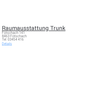
Raumausstattung Trunk
Fötschach 141
8463 Fötschach
Tel: 03454 416
Details