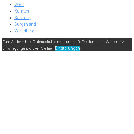
Wien
Kärnten
Salzburg
Burgenland
Vorarlberg
Zum Ändern Ihrer Datenschutzeinstellung, z.B. Erteilung oder Widerruf von
Einstellungen
Einwilligungen, klicken Sie hier: