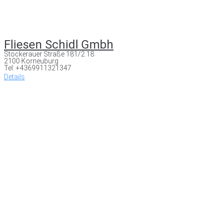
Fliesen Schidl Gmbh
Stockerauer Straße 181/2.18
2100 Korneuburg
Tel: +4369911321347
Details