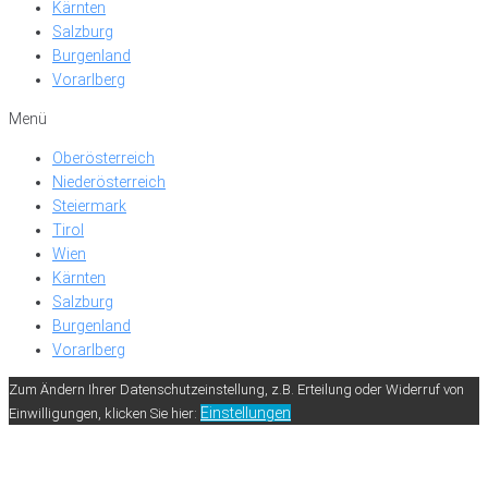
Kärnten
Salzburg
Burgenland
Vorarlberg
Menü
Oberösterreich
Niederösterreich
Steiermark
Tirol
Wien
Kärnten
Salzburg
Burgenland
Vorarlberg
Zum Ändern Ihrer Datenschutzeinstellung, z.B. Erteilung oder Widerruf von
Einstellungen
Einwilligungen, klicken Sie hier: