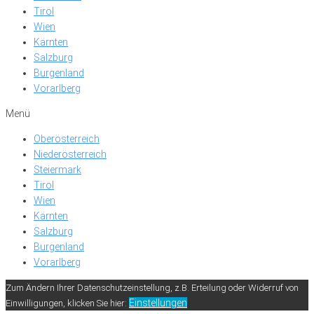
Tirol
Wien
Kärnten
Salzburg
Burgenland
Vorarlberg
Menü
Oberösterreich
Niederösterreich
Steiermark
Tirol
Wien
Kärnten
Salzburg
Burgenland
Vorarlberg
Zum Ändern Ihrer Datenschutzeinstellung, z.B. Erteilung oder Widerruf von
Einstellungen
Einwilligungen, klicken Sie hier: