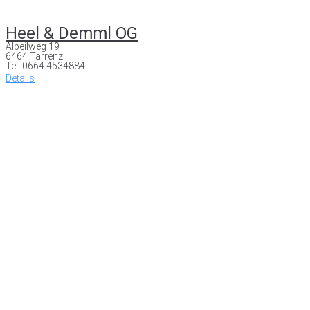
Heel & Demml OG
Alpeilweg 19
6464 Tarrenz
Tel: 0664 4534884
Details