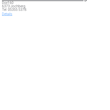
Dorf 60
6373 Jochberg
Tel: 05355 5378
Details