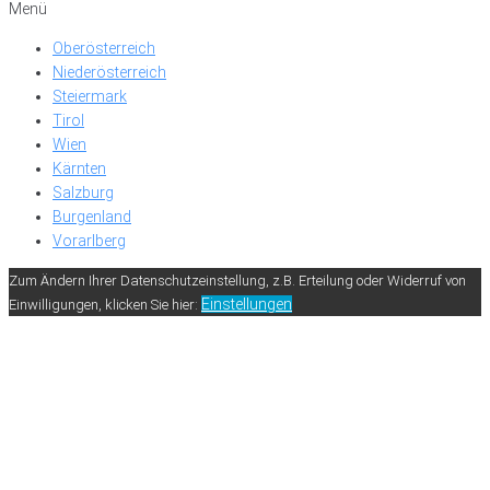
Menü
Oberösterreich
Niederösterreich
Steiermark
Tirol
Wien
Kärnten
Salzburg
Burgenland
Vorarlberg
Zum Ändern Ihrer Datenschutzeinstellung, z.B. Erteilung oder Widerruf von
Einstellungen
Einwilligungen, klicken Sie hier: