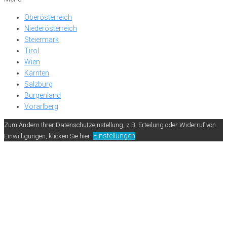
Oberösterreich
Niederösterreich
Steiermark
Tirol
Wien
Kärnten
Salzburg
Burgenland
Vorarlberg
Zum Ändern Ihrer Datenschutzeinstellung, z.B. Erteilung oder Widerruf von
Einstellungen
Einwilligungen, klicken Sie hier: