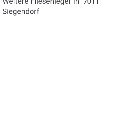
Weitere Fliesenleger in
7011
Siegendorf