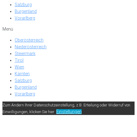
Salzburg
Burgenland
Vorarlberg
Menü
Oberösterreich
Niederösterreich
Steiermark
Tirol
Wien
Kärnten
Salzburg
Burgenland
Vorarlberg
Zum Ändern Ihrer Datenschutzeinstellung, z.B. Erteilung oder Widerruf von
Einstellungen
Einwilligungen, klicken Sie hier: