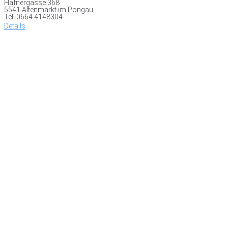
Hafnergasse 368
5541 Altenmarkt im Pongau
Tel: 0664 4148304
Details