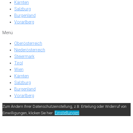
Kärnten
Salzburg
Burgenland
Vorarlberg
Menü
Oberösterreich
Niederösterreich
Steiermark
Tirol
Wien
Kärnten
Salzburg
Burgenland
Vorarlberg
Zum Ändern Ihrer Datenschutzeinstellung, z.B. Erteilung oder Widerruf von
Einstellungen
Einwilligungen, klicken Sie hier: