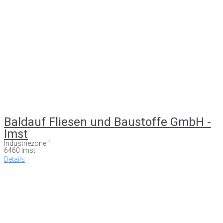
Baldauf Fliesen und Baustoffe GmbH -
Imst
Industriezone 1
6460 Imst
Details