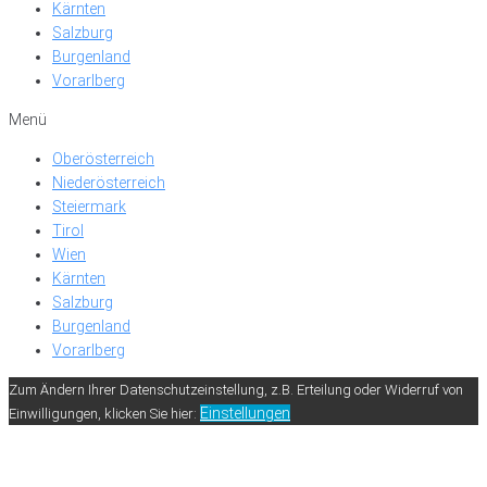
Kärnten
Salzburg
Burgenland
Vorarlberg
Menü
Oberösterreich
Niederösterreich
Steiermark
Tirol
Wien
Kärnten
Salzburg
Burgenland
Vorarlberg
Zum Ändern Ihrer Datenschutzeinstellung, z.B. Erteilung oder Widerruf von
Einstellungen
Einwilligungen, klicken Sie hier: