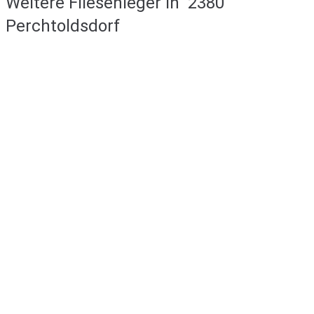
Weitere Fliesenleger in
2380
Perchtoldsdorf