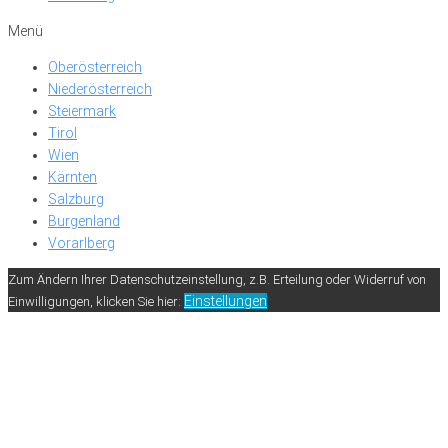
Menü
Oberösterreich
Niederösterreich
Steiermark
Tirol
Wien
Kärnten
Salzburg
Burgenland
Vorarlberg
Zum Ändern Ihrer Datenschutzeinstellung, z.B. Erteilung oder Widerruf von
Einstellungen
Einwilligungen, klicken Sie hier: