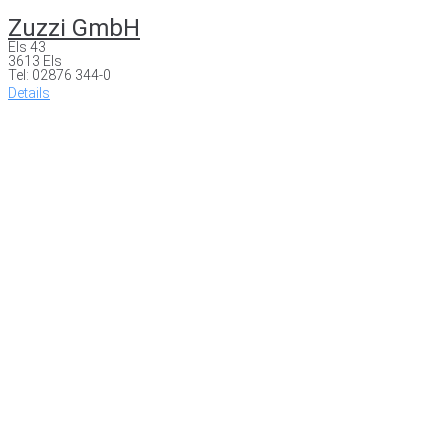
Zuzzi GmbH
Els 43
3613 Els
Tel: 02876 344-0
Details