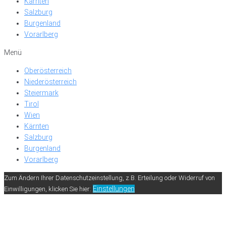
Kärnten
Salzburg
Burgenland
Vorarlberg
Menü
Oberösterreich
Niederösterreich
Steiermark
Tirol
Wien
Kärnten
Salzburg
Burgenland
Vorarlberg
Zum Ändern Ihrer Datenschutzeinstellung, z.B. Erteilung oder Widerruf von
Einstellungen
Einwilligungen, klicken Sie hier: