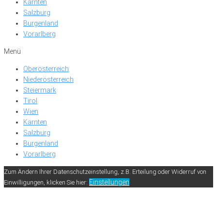
Kärnten
Salzburg
Burgenland
Vorarlberg
Menü
Oberösterreich
Niederösterreich
Steiermark
Tirol
Wien
Kärnten
Salzburg
Burgenland
Vorarlberg
Zum Ändern Ihrer Datenschutzeinstellung, z.B. Erteilung oder Widerruf von
Einstellungen
Einwilligungen, klicken Sie hier: