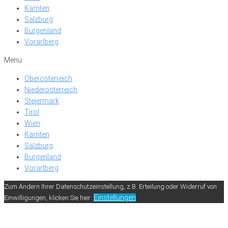
Kärnten
Salzburg
Burgenland
Vorarlberg
Menü
Oberösterreich
Niederösterreich
Steiermark
Tirol
Wien
Kärnten
Salzburg
Burgenland
Vorarlberg
Zum Ändern Ihrer Datenschutzeinstellung, z.B. Erteilung oder Widerruf von
Einstellungen
Einwilligungen, klicken Sie hier: