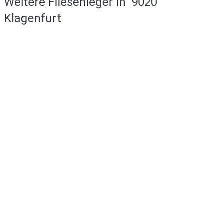
Weitere Fliesenleger in
9020
Klagenfurt