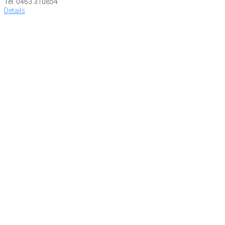
Tel: 0463 310854
Details