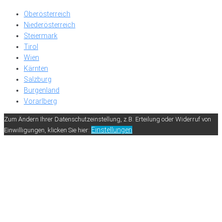
Oberösterreich
Niederösterreich
Steiermark
Tirol
Wien
Kärnten
Salzburg
Burgenland
Vorarlberg
Zum Ändern Ihrer Datenschutzeinstellung, z.B. Erteilung oder Widerruf von
Einstellungen
Einwilligungen, klicken Sie hier: