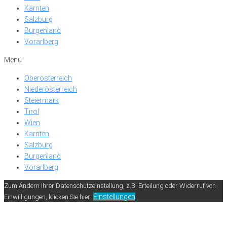
Kärnten
Salzburg
Burgenland
Vorarlberg
Menü
Oberösterreich
Niederösterreich
Steiermark
Tirol
Wien
Kärnten
Salzburg
Burgenland
Vorarlberg
Zum Ändern Ihrer Datenschutzeinstellung, z.B. Erteilung oder Widerruf von
Einstellungen
Einwilligungen, klicken Sie hier: