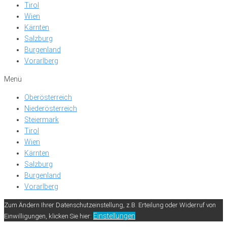
Tirol
Wien
Kärnten
Salzburg
Burgenland
Vorarlberg
Menü
Oberösterreich
Niederösterreich
Steiermark
Tirol
Wien
Kärnten
Salzburg
Burgenland
Vorarlberg
Zum Ändern Ihrer Datenschutzeinstellung, z.B. Erteilung oder Widerruf von
Einstellungen
Einwilligungen, klicken Sie hier: