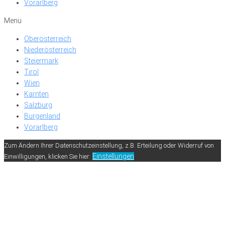
Vorarlberg
Menü
Oberösterreich
Niederösterreich
Steiermark
Tirol
Wien
Kärnten
Salzburg
Burgenland
Vorarlberg
Zum Ändern Ihrer Datenschutzeinstellung, z.B. Erteilung oder Widerruf von
Einstellungen
Einwilligungen, klicken Sie hier: