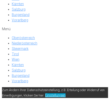
Kärnten
Salzburg
Burgenland
Vorarlberg
Menü
Oberösterreich
Niederösterreich
Steiermark
Tirol
Wien
Kärnten
Salzburg
Burgenland
Vorarlberg
Zum Ändern Ihrer Datenschutzeinstellung, z.B. Erteilung oder Widerruf von
Einstellungen
Einwilligungen, klicken Sie hier: