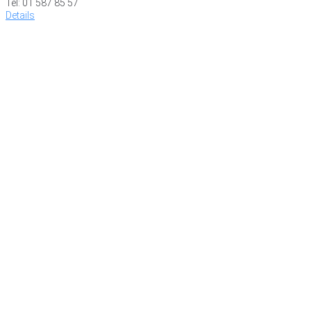
Tel: 01 587 85 57
Details