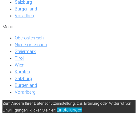
Salzburg
Burgenland
Vorarlberg
Menü
Oberösterreich
Niederösterreich
Steiermark
Tirol
Wien
Kärnten
Salzburg
Burgenland
Vorarlberg
Zum Ändern Ihrer Datenschutzeinstellung, z.B. Erteilung oder Widerruf von
Einstellungen
Einwilligungen, klicken Sie hier: