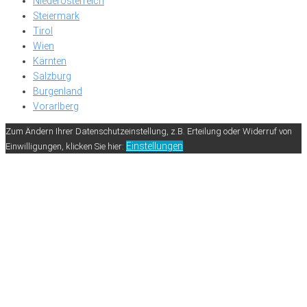
Niederösterreich
Steiermark
Tirol
Wien
Kärnten
Salzburg
Burgenland
Vorarlberg
Zum Ändern Ihrer Datenschutzeinstellung, z.B. Erteilung oder Widerruf von
Einstellungen
Einwilligungen, klicken Sie hier: