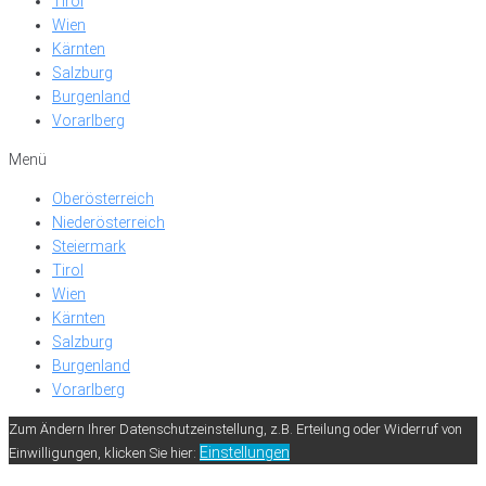
Tirol
Wien
Kärnten
Salzburg
Burgenland
Vorarlberg
Menü
Oberösterreich
Niederösterreich
Steiermark
Tirol
Wien
Kärnten
Salzburg
Burgenland
Vorarlberg
Zum Ändern Ihrer Datenschutzeinstellung, z.B. Erteilung oder Widerruf von
Einstellungen
Einwilligungen, klicken Sie hier: