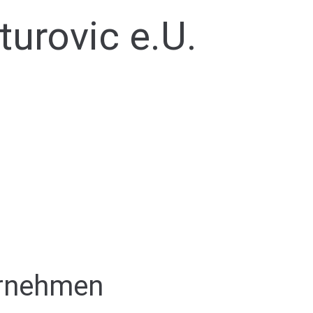
urovic e.U.
ernehmen