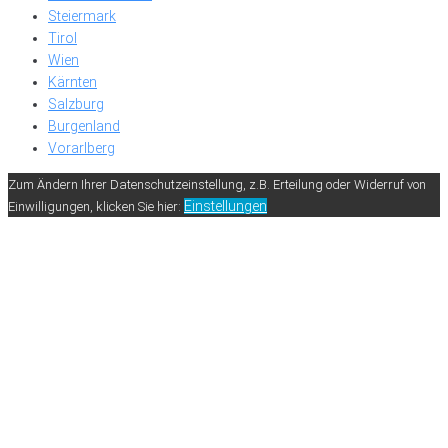
Steiermark
Tirol
Wien
Kärnten
Salzburg
Burgenland
Vorarlberg
Zum Ändern Ihrer Datenschutzeinstellung, z.B. Erteilung oder Widerruf von
Einstellungen
Einwilligungen, klicken Sie hier: