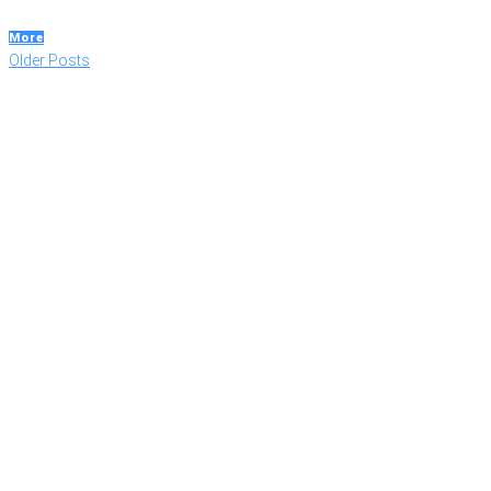
More
Beitragsnavigation
Older
Older Posts
Posts