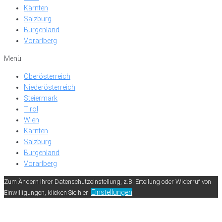
Kärnten
Salzburg
Burgenland
Vorarlberg
Menü
Oberösterreich
Niederösterreich
Steiermark
Tirol
Wien
Kärnten
Salzburg
Burgenland
Vorarlberg
Zum Ändern Ihrer Datenschutzeinstellung, z.B. Erteilung oder Widerruf von
Einstellungen
Einwilligungen, klicken Sie hier: