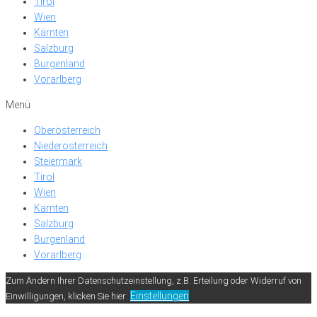
Tirol
Wien
Kärnten
Salzburg
Burgenland
Vorarlberg
Menü
Oberösterreich
Niederösterreich
Steiermark
Tirol
Wien
Kärnten
Salzburg
Burgenland
Vorarlberg
Zum Ändern Ihrer Datenschutzeinstellung, z.B. Erteilung oder Widerruf von
Einstellungen
Einwilligungen, klicken Sie hier: