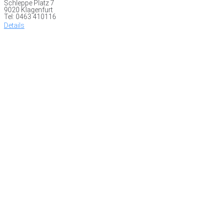
Schleppe Platz 7
9020 Klagenfurt
Tel: 0463 410116
Details