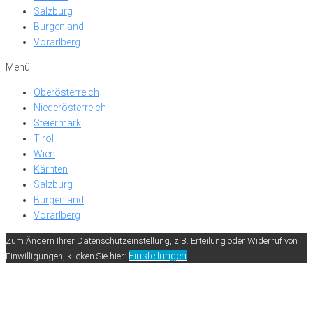
Salzburg
Burgenland
Vorarlberg
Menü
Oberösterreich
Niederösterreich
Steiermark
Tirol
Wien
Kärnten
Salzburg
Burgenland
Vorarlberg
Zum Ändern Ihrer Datenschutzeinstellung, z.B. Erteilung oder Widerruf von
Einstellungen
Einwilligungen, klicken Sie hier: