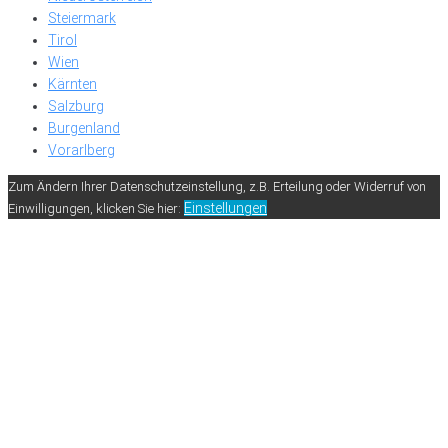
Steiermark
Tirol
Wien
Kärnten
Salzburg
Burgenland
Vorarlberg
Zum Ändern Ihrer Datenschutzeinstellung, z.B. Erteilung oder Widerruf von
Einstellungen
Einwilligungen, klicken Sie hier: