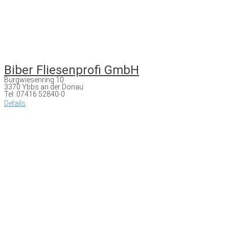
Biber Fliesenprofi GmbH
Burgwiesenring 10
3370 Ybbs an der Donau
Tel: 07416 52840-0
Details