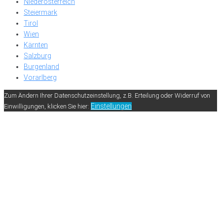
Niederösterreich
Steiermark
Tirol
Wien
Kärnten
Salzburg
Burgenland
Vorarlberg
Zum Ändern Ihrer Datenschutzeinstellung, z.B. Erteilung oder Widerruf von
Einstellungen
Einwilligungen, klicken Sie hier: