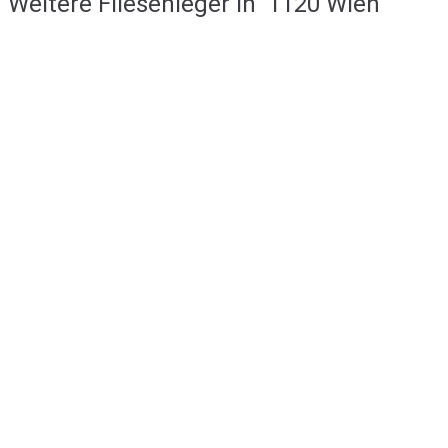
Weitere Fliesenleger in
1120 Wien