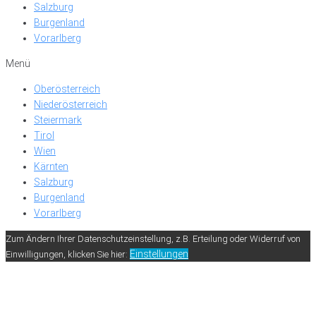
Salzburg
Burgenland
Vorarlberg
Menü
Oberösterreich
Niederösterreich
Steiermark
Tirol
Wien
Kärnten
Salzburg
Burgenland
Vorarlberg
Zum Ändern Ihrer Datenschutzeinstellung, z.B. Erteilung oder Widerruf von
Einstellungen
Einwilligungen, klicken Sie hier: