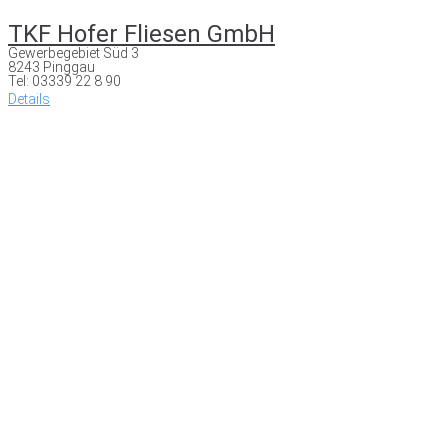
TKF Hofer Fliesen GmbH
Gewerbegebiet Süd 3
8243 Pinggau
Tel: 03339 22 8 90
Details