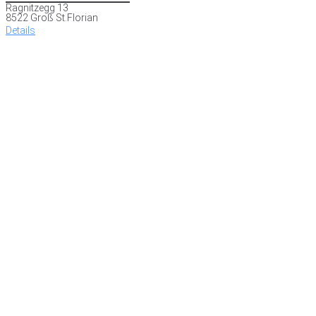
Ragnitzegg 13
8522 Groß St.Florian
Details